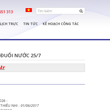
e
651 313
LỊCH TRỰC
TIN TỨC
KẾ HOẠCH CÔNG TÁC
ĐUỐI NƯỚC 25/7
ĐÂY
026 -
THIẾU NHI -
01/06/2017