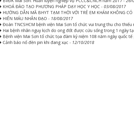
BVĐK Mai Sơn: Huấn luyện nghiệp vụ PCCC&CNCH năm 2017 -
26/
KHOÁ ĐÀO TẠO PHƯƠNG PHÁP DẠY HỌC Y HỌC -
03/08/2017
HƯỚNG DẪN MÃ BHYT TẠM THỜI VỚI TRẺ EM KHÁM KHÔNG CÓ 
HIẾN MÁU NHÂN ĐẠO -
18/08/2017
Đoàn TNCSHCM bệnh viện Mai Sơn tổ chức vui trung thu cho thiếu 
Hai bệnh nhân nguy kịch do ong đốt được cứu sống trong 1 ngày tạ
Bệnh viện Mai Sơn tổ chức tọa đàm kỷ niệm 108 năm ngày quốc tế 
Cảnh báo nổ đèn pin khi đang xạc -
12/10/2018