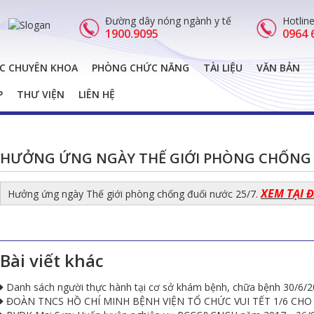
Đường dây nóng ngành y tế
Hotlin
1900.9095
0964 
C CHUYÊN KHOA
PHÒNG CHỨC NĂNG
TÀI LIỆU
VĂN BẢN
P
THƯ VIỆN
LIÊN HỆ
HƯỞNG ỨNG NGÀY THẾ GIỚI PHÒNG CHỐNG 
XEM TẠI 
Hưởng ứng ngày Thế giới phòng chống đuối nước 25/7.
Bài viết khác
Danh sách người thực hành tại cơ sở khám bệnh, chữa bệnh 30/6/2
ĐOÀN TNCS HỒ CHÍ MINH BỆNH VIỆN TỔ CHỨC VUI TẾT 1/6 CHO 