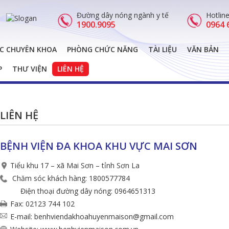
Đường dây nóng ngành y tế
Hotlin
1900.9095
0964 
C CHUYÊN KHOA
PHÒNG CHỨC NĂNG
TÀI LIỆU
VĂN BẢN
P
THƯ VIỆN
LIÊN HỆ
LIÊN HỆ
BỆNH VIỆN ĐA KHOA KHU VỰC MAI SƠN
Tiểu khu 17 – xã Mai Sơn – tỉnh Sơn La
Chăm sóc khách hàng: 1800577784
Điện thoại đường dây nóng: 0964651313
Fax: 02123 744 102
E-mail: benhviendakhoahuyenmaison@gmail.com