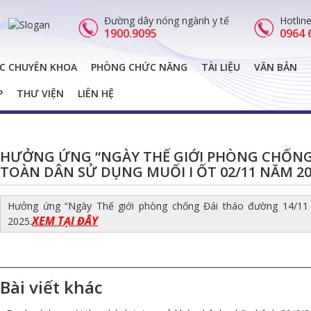
Đường dây nóng ngành y tế
Hotlin
1900.9095
0964 
C CHUYÊN KHOA
PHÒNG CHỨC NĂNG
TÀI LIỆU
VĂN BẢN
P
THƯ VIỆN
LIÊN HỆ
HƯỞNG ỨNG “NGÀY THẾ GIỚI PHÒNG CHỐNG 
TOÀN DÂN SỬ DỤNG MUỐI I ỐT 02/11 NĂM 2
Hưởng ứng “Ngày Thế giới phòng chống Đái tháo đường 14/11
XEM TẠI ĐÂY
2025.
Bài viết khác