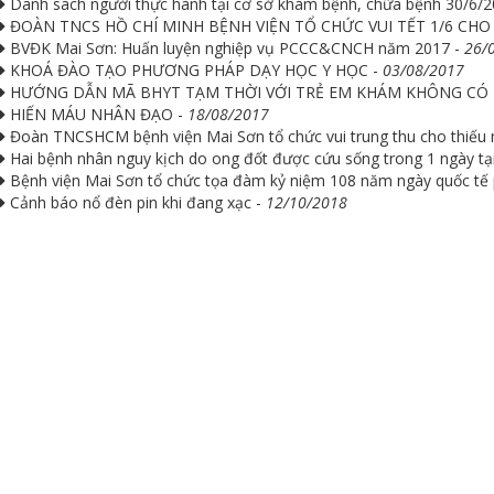
Danh sách người thực hành tại cơ sở khám bệnh, chữa bệnh 30/6/2
ĐOÀN TNCS HỒ CHÍ MINH BỆNH VIỆN TỔ CHỨC VUI TẾT 1/6 CHO 
BVĐK Mai Sơn: Huấn luyện nghiệp vụ PCCC&CNCH năm 2017 -
26/
KHOÁ ĐÀO TẠO PHƯƠNG PHÁP DẠY HỌC Y HỌC -
03/08/2017
HƯỚNG DẪN MÃ BHYT TẠM THỜI VỚI TRẺ EM KHÁM KHÔNG CÓ 
HIẾN MÁU NHÂN ĐẠO -
18/08/2017
Đoàn TNCSHCM bệnh viện Mai Sơn tổ chức vui trung thu cho thiếu 
Hai bệnh nhân nguy kịch do ong đốt được cứu sống trong 1 ngày tạ
Bệnh viện Mai Sơn tổ chức tọa đàm kỷ niệm 108 năm ngày quốc tế 
Cảnh báo nổ đèn pin khi đang xạc -
12/10/2018