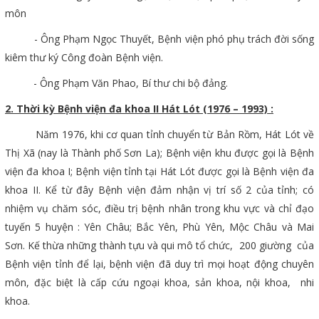
môn
- Ông Phạm Ngọc Thuyết, Bệnh viện phó phụ trách đời sống
kiêm thư ký Công đoàn Bệnh viện.
- Ông Phạm Văn Phao, Bí thư chi bộ đảng.
2. Thời kỳ Bệnh viện đa khoa II Hát Lót (1976 – 1993) :
Năm 1976, khi cơ quan tỉnh chuyển từ Bản Rồm, Hát Lót về
Thị Xã (nay là Thành phố Sơn La); Bệnh viện khu được gọi là Bệnh
viện đa khoa I; Bệnh viện tỉnh tại Hát Lót được gọi là Bệnh viện đa
khoa II. Kể từ đây Bệnh viện đảm nhận vị trí số 2 của tỉnh; có
nhiệm vụ chăm sóc, điều trị bệnh nhân trong khu vực và chỉ đạo
tuyến 5 huyện : Yên Châu; Bắc Yên, Phù Yên, Mộc Châu và Mai
Sơn. Kế thừa những thành tựu và qui mô tổ chức, 200 giường của
Bệnh viện tỉnh để lại, bệnh viện đã duy trì mọi hoạt động chuyên
môn, đặc biệt là cấp cứu ngoại khoa, sản khoa, nội khoa, nhi
khoa.