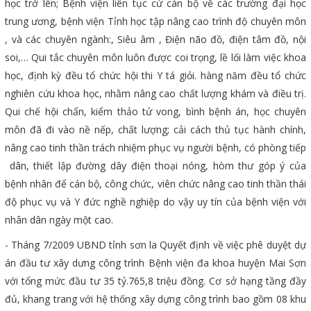
học trở lên; Bệnh viện liên tục cử cán bộ về các trường đại học
trung ương, bệnh viện Tỉnh học tập nâng cao trình độ chuyên môn
, và các chuyên ngành:, Siêu âm , Điện não đồ, điện tâm đồ, nội
soi,… Qui tắc chuyên môn luôn được coi trọng, lề lối làm việc khoa
học, định kỳ đều tổ chức hội thi Y tá giỏi. hàng năm đều tổ chức
nghiên cứu khoa học, nhằm nâng cao chất lượng khám và điều trị.
Qui chế hội chẩn, kiểm thảo tử vong, bình bệnh án, học chuyên
môn đã đi vào nề nếp, chất lượng; cải cách thủ tục hành chính,
nâng cao tinh thần trách nhiệm phục vụ người bệnh, có phòng tiếp
dân, thiết lập đường dây điện thoại nóng, hòm thư góp ý của
bệnh nhân để cán bộ, công chức, viên chức nâng cao tinh thần thái
độ phục vụ và Y đức nghề nghiệp do vậy uy tín của bệnh viện với
nhân dân ngày một cao.
- Tháng 7/2009 UBND tỉnh sơn la Quyết định về việc phê duyệt dự
án đầu tư xây dưng công trình Bệnh viện đa khoa huyện Mai Sơn
với tổng mức đầu tư 35 tỷ.765,8 triệu đồng. Cơ sở hạng tầng đầy
đủ, khang trang với hệ thống xây dựng công trình bao gồm 08 khu