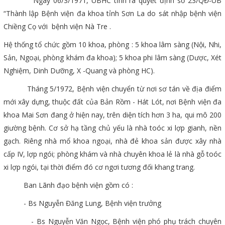
Ngày 06/3/1971, UBHC tỉnh ra quyết định số 23/QĐ-UB
“Thành lập Bệnh viện đa khoa tỉnh Sơn La do sát nhập bệnh viện
Chiềng Cọ với bệnh viện Nà Tre .
Hệ thống tổ chức gồm 10 khoa, phòng : 5 khoa lâm sàng (Nội, Nhi,
Sản, Ngoại, phòng khám đa khoa); 5 khoa phi lâm sàng (Dược, Xét
Nghiệm, Dinh Dưỡng, X -Quang và phòng HC).
Tháng 5/1972, Bệnh viện chuyển từ nơi sơ tán về địa điểm
mới xây dựng, thuộc đất của Bản Rồm - Hát Lót, nơi Bệnh viện đa
khoa Mai Sơn đang ở hiện nay, trên diện tích hơn 3 ha, qui mô 200
giường bệnh. Cơ sở hạ tầng chủ yếu là nhà toóc xi lợp gianh, nền
gạch. Riêng nhà mổ khoa ngoại, nhà đẻ khoa sản được xây nhà
cấp IV, lợp ngói; phòng khám và nhà chuyên khoa lẻ là nhà gỗ toóc
xi lợp ngói, tại thời điểm đó cơ ngơi tương đối khang trang.
Ban Lãnh đạo bệnh viện gồm có :
- Bs Nguyễn Đăng Lung, Bệnh viện trưởng
- Bs Nguyễn Văn Ngọc, Bệnh viện phó phụ trách chuyên