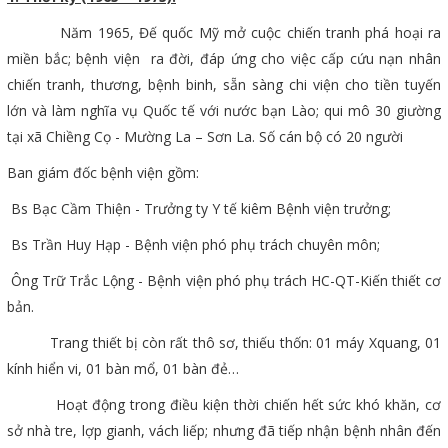
Năm 1965, Đế quốc Mỹ mở cuộc chiến tranh phá hoại ra
miền bắc; bệnh viện ra đời, đáp ứng cho việc cấp cứu nạn nhân
chiến tranh, thương, bệnh binh, sẵn sàng chi viện cho tiền tuyến
lớn và làm nghĩa vụ Quốc tế với nước bạn Lào; qui mô 30 giường
tại xã Chiềng Cọ - Mường La – Sơn La. Số cán bộ có 20 người
Ban giám đốc bệnh viện gồm:
Bs Bạc Cầm Thiện - Trưởng ty Y tế kiêm Bệnh viện trưởng;
Bs Trần Huy Hạp - Bệnh viện phó phụ trách chuyên môn;
Ông Trữ Trắc Lộng - Bệnh viện phó phụ trách HC-QT-Kiến thiết cơ
bản.
Trang thiết bị còn rất thô sơ, thiếu thốn: 01 máy Xquang, 01
kính hiển vi, 01 bàn mổ, 01 bàn đẻ…
Hoạt động trong điều kiện thời chiến hết sức khó khăn, cơ
sở nhà tre, lợp gianh, vách liếp; nhưng đã tiếp nhận bệnh nhân đến