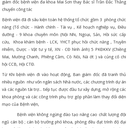
giám đốc bệnh viện đa khoa Mai Sơn thay Bác sĩ Trần Đắc Thắng
chuyển công tác
Bệnh viện đã đi sâu kiện toàn hệ thống tổ chức gồm 3 phòng chức
năng (Tổ chức - Hành chính - Tài vụ , Kế hoạch nghiệp vụ, Điều
dưỡng - 9 khoa chuyên môn (Nội Nhi, Ngoại, Sản, Hồi sức cấp
cứu, Khoa khám bệnh - LCK, YHCT phục hồi chức năng , Truyền
nhiễm, Dược - Vật tư y tế, XN - CĐ hình ảnh) 5 PKĐKKV (Chiềng
Mai, Mường Chanh, Phiêng Cằm, Cò Nòi, Nà ớt ) và củng cố chi
hội CCB, Hội CTĐ.
Từ Khi bệnh viện đi vào hoạt động, Ban giám đốc đã tranh thủ
nhiều nguồn như vốn ngân sách Nhà nước, các chương trình dự án
và các nguồn tài trợ... tiếp tục được đầu tư xây dựng, mở rộng các
khoa phòng và các công trình phụ trợ góp phần làm thay đổi diện
mạo của Bệnh viện,
Bệnh viện không ngừng đào tạo nâng cao chất lượng đội
ngũ cán bộ ; cán bộ trưởng phó khoa, phòng đều đạt trình độ đại