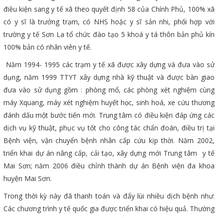
điều kiện sang y tế xã theo quyết định 58 của Chính Phủ, 100% xã
có y sĩ là trưởng trạm, có NHS hoặc y sĩ sản nhi, phối hợp với
trường y tế Sơn La tổ chức đào tạo 5 khoá y tá thôn bản phủ kín
100% bản có nhân viên y tế.
Năm 1994- 1995 các trạm y tế xã được xây dựng và đưa vào sử
dụng, năm 1999 TTYT xây dựng nhà kỹ thuật và được bàn giao
đưa vào sử dụng gồm : phòng mổ, các phòng xét nghiệm cùng
máy Xquang, máy xét nghiệm huyết học, sinh hoá, xe cứu thương
đánh dấu một bước tiến mới. Trung tâm có điều kiện đáp ứng các
dịch vụ kỹ thuật, phục vụ tốt cho công tác chẩn đoán, điều trị tại
Bệnh viện, vận chuyển bệnh nhân cấp cứu kịp thời. Năm 2002,
triển khai dự án nâng cấp, cải tạo, xây dựng mới Trung tâm y tế
Mai Sơn; năm 2006 điều chỉnh thành dự án Bệnh viện đa khoa
huyện Mai Sơn.
Trong thời kỳ này đã thanh toán và đẩy lùi nhiều dịch bệnh như:
Các chương trình y tế quốc gia được triển khai có hiệu quả. Thường