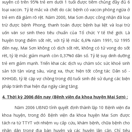
xuyên có trên 95% trẻ em dưới 1 tuổi được tiêm chủng đầy đủ 6
loại vaccin. Tỷ lệ mắc và chết do các bệnh có vaccin phòng ngừa ở
trẻ em đã giảm rõ rệt. Năm 2000, Mai Sơn được công nhận đã loại
trừ được bệnh Phong, thanh toán được bệnh bại liệt và loại trừ
uốn ván sơ sinh theo tiêu chuẩn của Tổ chức Y tế thế giới. Là
huyện trọng điểm sốt rét, với tỷ lệ mắc 6,6% năm 1991, từ 1995
đến nay, Mai Sơn không có dịch sốt rét, không có tử vong do sốt
rét, tỷ lệ mắc giảm mạnh còn 0,37%0 dân số. Tỷ lệ suy dinh dưỡng
trẻ em giảm mạnh. Triển khai các dịch vụ chăm sóc sức khoẻ sinh
sản tới tận vùng sâu, vùng xa, thực hiện tốt công tác Dân số -
KHHGĐ, tỷ lệ cặp vợ chồng trong độ tuổi sinh đẻ sử dụng các biện
pháp tránh thai hiện đại ngày càng tăng.
4. Thời kỳ 2006 đến nay (Bệnh viện đa khoa huyện Mai Sơn) :
Năm 2006 UBND tỉnh quyết định thành lập 10 Bệnh viện đa
khoa huyện, trong đó Bệnh viện đa khoa huyện Mai Sơn được
tách ra từ TTYT với nhiệm vụ cấp cứu, khám bệnh, chữa bệnh cho
nhân dân trong địa bàn huyện và các huyện lân cận. Chỉ tiêu