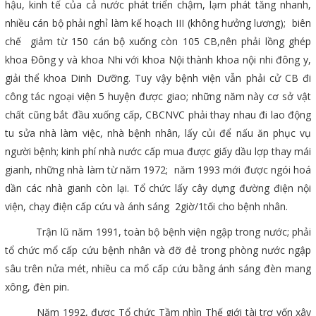
hậu, kinh tế của cả nước phát triển chậm, lạm phát tăng nhanh,
nhiều cán bộ phải nghỉ làm kế hoạch III (không hưởng lương); biên
chế giảm từ 150 cán bộ xuống còn 105 CB,nên phải lồng ghép
khoa Đông y và khoa Nhi với khoa Nội thành khoa nội nhi đông y,
giải thể khoa Dinh Dưỡng. Tuy vậy bệnh viện vẫn phải cử CB đi
công tác ngoại viện 5 huyện được giao; những năm này cơ sở vật
chất cũng bắt đầu xuống cấp, CBCNVC phải thay nhau đi lao động
tu sửa nhà làm việc, nhà bệnh nhân, lấy củi để nấu ăn phục vụ
người bệnh; kinh phí nhà nước cấp mua được giấy dầu lợp thay mái
gianh, những nhà làm từ năm 1972; năm 1993 mới được ngói hoá
dần các nhà gianh còn lại. Tổ chức lấy cây dựng đường điện nội
viện, chạy điện cấp cứu và ánh sáng 2giờ/1tối cho bệnh nhân.
Trận lũ năm 1991, toàn bộ bệnh viện ngập trong nước; phải
tổ chức mổ cấp cứu bệnh nhân và đỡ đẻ trong phòng nước ngập
sâu trên nửa mét, nhiều ca mổ cấp cứu bằng ánh sáng đèn mang
xông, đèn pin.
Năm 1992, được Tổ chức Tầm nhìn Thế giới tài trợ vốn xây