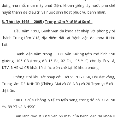
dựng nhà mổ, mua máy phát điện, khoan giếng lấy nước pha chế
huyết thanh để điều trị và nước sinh hoạt phục vụ bệnh nhân.
3. Thời kỳ 1993 – 2005 (Trung tâm Y tế Mai Sơn) :
Đầu năm 1993, Bệnh viện đa khoa sát nhập với phòng y tế
thành Trung tâm Y tế, địa điểm đặt tại Bệnh viện đa khoa II Hát
Lót.
Bệnh viện nằm trong TTYT vẫn Giữ nguyên mô hình 150
giường, 105 CB (trong đó 15 Bs, 02 Ds, 05 Y sĩ, còn lại là y tá,
KTV, NHS và CB khác tổ chức biên chế tại 10 khoa phòng.
Phòng Y tế khi sát nhập có: Đội VSPD - CSR, Đội đặt vòng,
Trung tâm DS-KHHGĐ (Chiềng Mai và Cò Nòi) và 20 Trạm y tế xã -
thị trấn.
100 CB của Phòng y tế chuyển sang, trong đó có 3 Bs, 58
Ys, 39 YT và NHSSC.
Ban lãnh đạo giữ nguyên bộ máy của bệnh viện đa khoa II