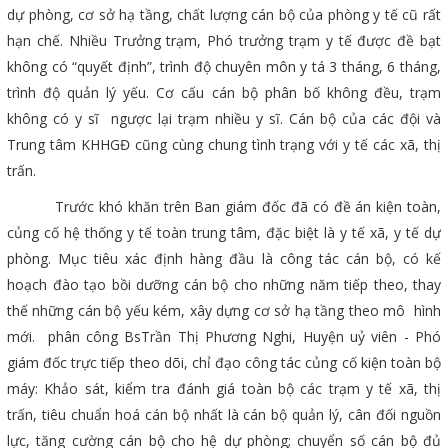
dự phòng, cơ sở hạ tầng, chất lượng cán bộ của phòng y tế cũ rất
hạn chế. Nhiều Trưởng trạm, Phó trưởng trạm y tế được đề bạt
không có “quyết định”, trình độ chuyên môn y tá 3 tháng, 6 tháng,
trình độ quản lý yếu. Cơ cấu cán bộ phân bố không đều, trạm
không có y sĩ ngược lại trạm nhiều y sĩ. Cán bộ của các đội và
Trung tâm KHHGĐ cũng cùng chung tình trạng với y tế các xã, thị
trấn.
Trước khó khăn trên Ban giám đốc đã có đề án kiện toàn,
củng cố hệ thống y tế toàn trung tâm, đặc biệt là y tế xã, y tế dự
phòng. Mục tiêu xác định hàng đầu là công tác cán bộ, có kế
hoạch đào tạo bồi dưỡng cán bộ cho những năm tiếp theo, thay
thế những cán bộ yếu kém, xây dựng cơ sở hạ tầng theo mô hình
mới. phân công BsTrần Thị Phương Nghi, Huyện uỷ viên - Phó
giám đốc trực tiếp theo dõi, chỉ đạo công tác củng cố kiện toàn bộ
máy: Khảo sát, kiểm tra đánh giá toàn bộ các trạm y tế xã, thị
trấn, tiêu chuẩn hoá cán bộ nhất là cán bộ quản lý, cân đối nguồn
lực, tăng cường cán bộ cho hệ dự phòng; chuyển số cán bộ đủ