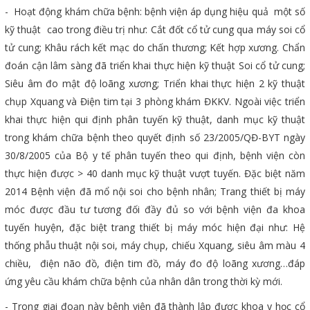
- Hoạt động khám chữa bệnh: bệnh viện áp dụng hiệu quả một số
kỹ thuật cao trong điều trị như: Cắt đốt cổ tử cung qua máy soi cổ
tử cung; Khâu rách kết mạc do chấn thương; Kết hợp xương. Chẩn
đoán cận lâm sàng đã triển khai thực hiện kỹ thuật Soi cổ tử cung;
Siêu âm đo mật độ loãng xương; Triển khai thực hiện 2 kỹ thuật
chụp Xquang và Điện tim tại 3 phòng khám ĐKKV. Ngoài việc triển
khai thực hiện qui định phân tuyến kỹ thuật, danh mục kỹ thuật
trong khám chữa bệnh theo quyết định số 23/2005/QĐ-BYT ngày
30/8/2005 của Bộ y tế phân tuyến theo qui định, bệnh viện còn
thực hiện được > 40 danh mục kỹ thuật vượt tuyến. Đặc biệt năm
2014 Bệnh viện đã mổ nội soi cho bệnh nhân; Trang thiết bị máy
móc được đầu tư tương đối đầy đủ so với bệnh viện đa khoa
tuyến huyện, đặc biệt trang thiết bị máy móc hiện đại như: Hệ
thống phẫu thuật nội soi, máy chụp, chiếu Xquang, siêu âm màu 4
chiều, điện não đồ, điện tim đồ, máy đo độ loãng xương…đáp
ứng yêu cầu khám chữa bệnh của nhân dân trong thời kỳ mới.
- Trong giai đoạn này bệnh viện đã thành lập được khoa y học cổ